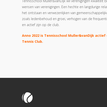
Tennisschool Muller&vanDijk wil verenigingen kwaliteit 
wensen van verenigingen. Een hechte en langdurige rela
het ontstaan en verwezenlijken van gemeenschappelijke
zoals ledenbehoud en groei, verhogen van de frequent
en actief zijn op de club.
Anno 2022 is Tennisschool Muller&vanDijk actief
Tennis Club.