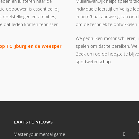
bieden en luisteren naar de
Muller&vanDijk helpt spelers ‘z
tie opbouwen is essentieel bij
individuele leerstijl en ‘veilige
 doelstellingen en ambities,
in hem/haar aanwezig kan ontde
ie dat leden komen tennissen
om de techniek te ontwikkelen d
We gebruiken motorisch leren, 
 op TC IJburg en de Weesper
spelen om dat te bereiken. We v
Beek om op de hoogte te blijve
sportwetenschap.
LAATSTE NIEUWS
Master your mental game