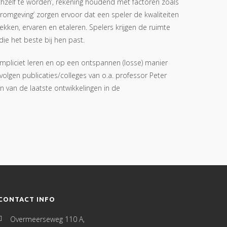
ichzelf te worden’, rekening houdend met factoren zoals
 leeromgeving’ zorgen ervoor dat een speler de kwaliteiten
kken, ervaren en etaleren. Spelers krijgen de ruimte
ie het beste bij hen past.
impliciet leren en op een ontspannen (losse) manier
olgen publicaties/colleges van o.a. professor Peter
n van de laatste ontwikkelingen in de
CONTACT INFO
Overmeerseweg 110 A,