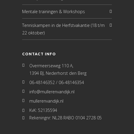
Mentale trainingen & Workshops
Tenniskampen in de Herfstvakantie (18 t/m
22 oktober)
CONTACT INFO
Overmeerseweg 110 A,
1394 BJ, Nederhorst den Berg
06-48146352 / 06-48146354
info@mullerenvandijk.nl
mullerenvandijk.nl
KvK: 52135594
Rekeningnr: NL28 RABO 0104 2728 05